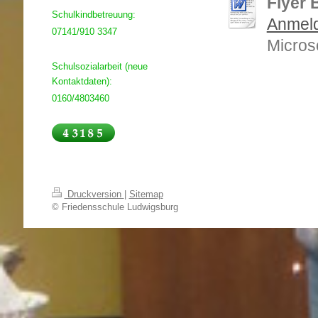
Flyer
Schulkindbetreuung:
Anmeld
07141/910 3347
Micros
Schulsozialarbeit (neue
Kontaktdaten):
0160/4803460
Druckversion
|
Sitemap
© Friedensschule Ludwigsburg