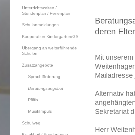
Unterrichtszeiten /
Stundenplan / Ferienplan
Beratungsa
Schulanmeldungen
deren Elte
Kooperation Kindergarten/GS
Übergang an weiterführende
Schulen
Mit unserem 
Zusatzangebote
Weitenhagen
Mailadresse
Sprachförderung
Beratungsangebot
Alternativ ha
Pfiffix
angehängte
Sekretariat 
MusikImpuls
Schulweg
Herr Weitenh
Krankheit / Beurlaubung