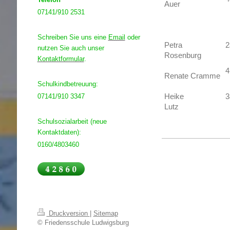
Auer
07141/910 2531
Schreiben Sie uns eine
Email
oder
Petra
2
nutzen Sie auch unser
Rosenburg
Kontaktformular
.
4
Renate Cramme
Schulkindbetreuung:
Heike
3
07141/910 3347
Lutz
Schulsozialarbeit (neue
Kontaktdaten):
0160/4803460
Druckversion
|
Sitemap
© Friedensschule Ludwigsburg