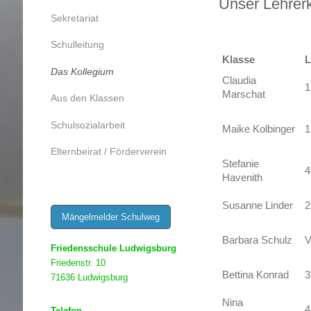
Unser Lehrer
Sekretariat
Schulleitung
Klasse
L
Das Kollegium
Claudia
1
Marschat
Aus den Klassen
Schulsozialarbeit
Maike Kolbinger
1
Elternbeirat / Förderverein
Stefanie
4
Havenith
Susanne Linder
2
Mängelmelder Schulweg
Barbara Schulz
Friedensschule Ludwigsburg
Friedenstr. 10
Bettina Konrad
3
71636 Ludwigsburg
Nina
4
Telefon